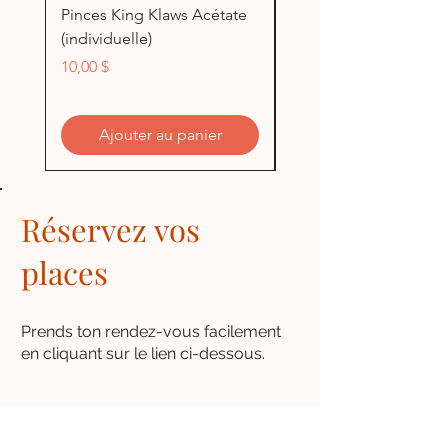
Pinces King Klaws Acétate
Pinces King Klaws Blu
(individuelle)
(individuelle)
Prix
Prix
10,00 $
5,00 $
Ajouter au panier
Réservez vos
places
Prends ton rendez-vous facilement
en cliquant sur le lien ci-dessous.
Prise de rendez-vous