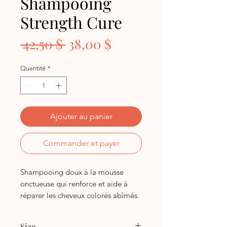
Shampooing
Strength Cure
Prix
Prix
 42,50 $ 
38,00 $
original
promotionnel
Quantité
*
Ajouter au panier
Commander et payer
Shampooing doux à la mousse
onctueuse qui renforce et aide à
réparer les cheveux colorés abîmés.
Mode d'emploi:
Appliquez
l'équivalent d'une pièce de 10 cents
Size