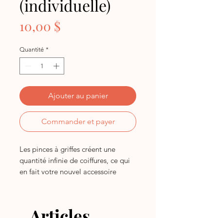
(individuelle)
Prix
10,00 $
Quantité
*
Ajouter au panier
Commander et payer
Les pinces à griffes créent une
quantité infinie de coiffures, ce qui
en fait votre nouvel accessoire
capillaire incontournable. Lorsqu'il
s'agit de tenir des cheveux épais et
bouclés, nous pensons que la taille
Articles
compte. Les "King Klaws" mesurent