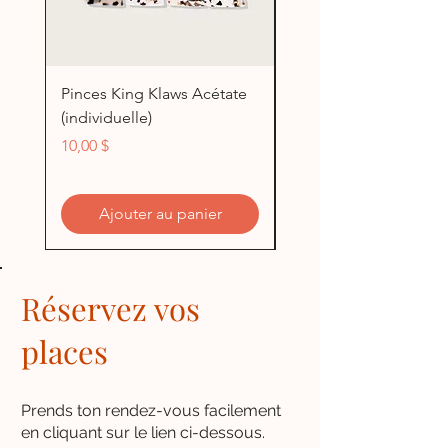
Pinces King Klaws Acétate
Pinces King Klaws Blu
(individuelle)
(individuelle)
Prix
Prix
10,00 $
5,00 $
Ajouter au panier
Réservez vos
places
Prends ton rendez-vous facilement
en cliquant sur le lien ci-dessous.