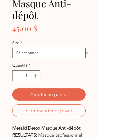
Masque Anti-
dépôt
Prix
45,00 $
Size
*
Quantité
*
Ajouter au panier
Commander et payer
Metald Detox Masque Anti-dépôt
RESULTATS:
Masque professionnel