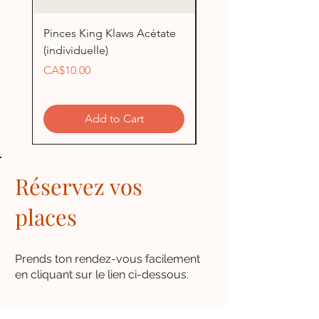
Pinces King Klaws Acétate
Pinces King Klaws Blu
(individuelle)
(individuelle)
Price
Price
CA$10.00
CA$5.00
Add to Cart
Réservez vos
places
Prends ton rendez-vous facilement
en cliquant sur le lien ci-dessous.