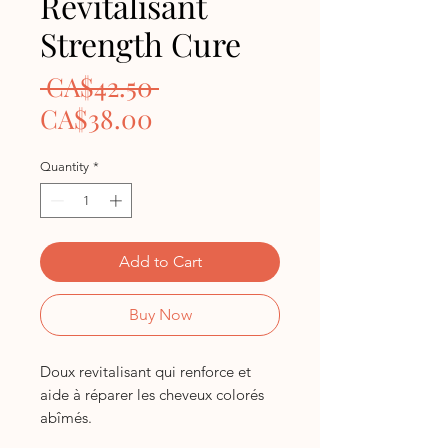
Revitalisant
Strength Cure
Regular
 CA$42.50 
Sale
Price
CA$38.00
Price
Quantity
*
Add to Cart
Buy Now
Doux revitalisant qui renforce et
aide à réparer les cheveux colorés
abîmés.