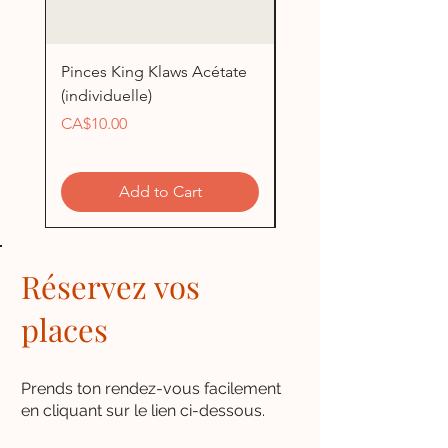
Pinces King Klaws Acétate
Pinces King Klaws Blu
(individuelle)
(individuelle)
Price
Price
CA$10.00
CA$5.00
Add to Cart
Réservez vos
places
Prends ton rendez-vous facilement
en cliquant sur le lien ci-dessous.