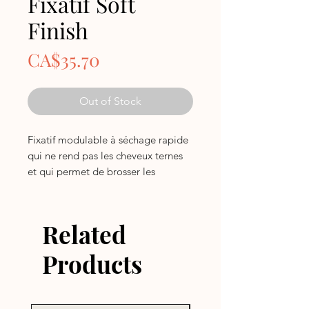
Fixatif Soft
Finish
Price
CA$35.70
Out of Stock
Fixatif modulable à séchage rapide
qui ne rend pas les cheveux ternes
et qui permet de brosser les
cheveux, pour une tenue souple.
• Spray qui donne une tenue souple
aux cheveux colorés, tout en les
Related
protégeant de l'affadissement et
des dommages causés par les
Products
appareils coiffants et par
l'environnement
• Formule sans silicone, ZeroSulfate