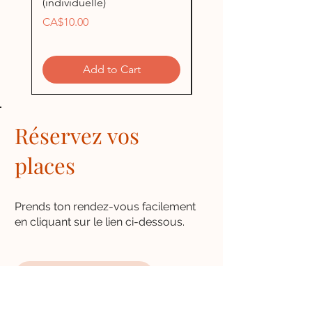
(individuelle)
(individuelle)
Price
Price
CA$10.00
CA$5.00
Add to Cart
Réservez vos
places
Prends ton rendez-vous facilement
en cliquant sur le lien ci-dessous.
Prise de rendez-vous