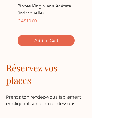
Pinces King Klaws Acétate
Pinces King Klaws Blu
(individuelle)
(individuelle)
Price
Price
CA$10.00
CA$5.00
Add to Cart
Réservez vos
places
Prends ton rendez-vous facilement
en cliquant sur le lien ci-dessous.
Prise de rendez-vous