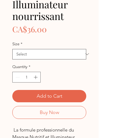
Illuminateur
nourrissant
Price
CA$36.00
Size
*
Quantity
*
Add to Cart
Buy Now
La formule professionnelle du
Masque Nutritif et Illuminateur